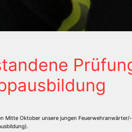
standene Prüfun
ppausbildung
ten Mitte Oktober unsere jungen Feuerwehranwärter/-
usbildung).