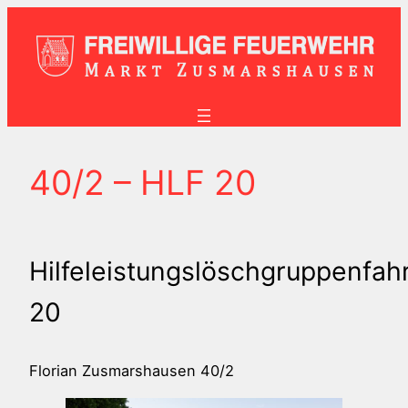
Zum
Inhalt
springen
40/2 – HLF 20
Hilfeleistungslöschgruppenfah
20
Florian Zusmarshausen 40/2