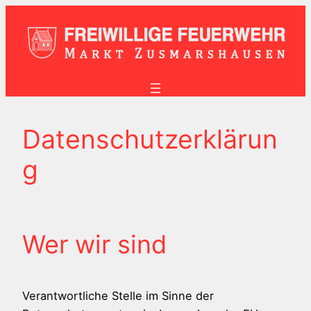
Zum
Inhalt
springen
Datenschutzerklärun
g
Wer wir sind
Verantwortliche Stelle im Sinne der