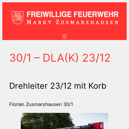
Zum
Inhalt
springen
30/1 – DLA(K) 23/12
Drehleiter 23/12 mit Korb
Florian Zusmarshausen 30/1