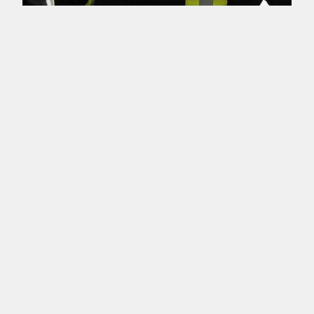
Dieter Haslinger
beendet aktive
Feuerwehrkarriere
Lieber Dieter, nach 46 Jahren hast du dich im
vergangenen Jahr entschlossen, deine aktive
Laufbahn bei der Freiwilligen Feuerwehr
Zusmarshausen zu beenden. Seit dem 1. April
1975 warst du Tag für Tag, Jahr für Jahr,
ehrenamtlich für Zusmarshausen da. Unzählige
Einsätze, vom Großbrand bis zur
Massenkarambolage, hast du zusammen mit